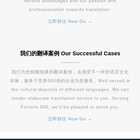
service advantages and our passion and
professionalism towards translation.
立即前往 Now Go →
我们的翻译案例 Our Successful Cases
我们为您精雕细琢的翻译案例，去感受不一样的语言文化
体验，服务于世界500强的企业为您服务。Well versed in
the cultural deposits of different languages, We can
render elaborate translation service to you. Serving
Fortune 500, we’d be pleased to serve you.
立即前往 Now Go →