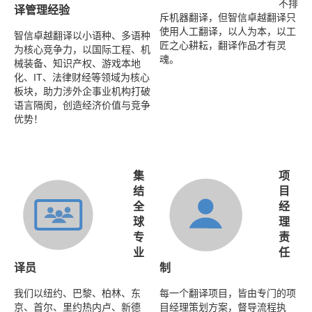
不排
译管理经验
斥机器翻译，但智信卓越翻译只
使用人工翻译，以人为本，以工
智信卓越翻译以小语种、多语种
匠之心耕耘，翻译作品才有灵
为核心竞争力，以国际工程、机
魂。
械装备、知识产权、游戏本地
化、IT、法律财经等领域为核心
板块，助力涉外企事业机构打破
语言隔阂，创造经济价值与竞争
优势！
集
项
结
目
全
经
球
理
专
责
业
任
译员
制
我们以纽约、巴黎、柏林、东
每一个翻译项目，皆由专门的项
京、首尔、里约热内卢、新德
目经理策划方案，督导流程执