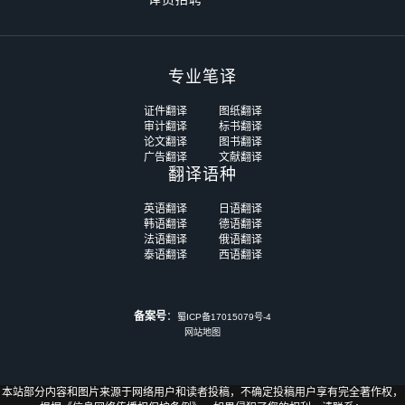
专业笔译
证件翻译
图纸翻译
审计翻译
标书翻译
论文翻译
图书翻译
广告翻译
文献翻译
翻译语种
英语翻译
日语翻译
韩语翻译
德语翻译
法语翻译
俄语翻译
泰语翻译
西语翻译
备案号
：
蜀ICP备17015079号-4
网站地图
本站部分内容和图片来源于网络用户和读者投稿，不确定投稿用户享有完全著作权，