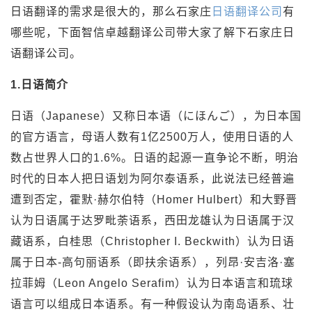
日语翻译的需求是很大的，那么石家庄
日语翻译公司
有
哪些呢，下面智信卓越翻译公司带大家了解下石家庄日
语翻译公司。
1.日语简介
日语（Japanese）又称日本语（にほんご），为日本国
的官方语言，母语人数有1亿2500万人，使用日语的人
数占世界人口的1.6%。日语的起源一直争论不断，明治
时代的日本人把日语划为阿尔泰语系，此说法已经普遍
遭到否定，霍默·赫尔伯特（Homer Hulbert）和大野晋
认为日语属于达罗毗荼语系，西田龙雄认为日语属于汉
藏语系，白桂思（Christopher I. Beckwith）认为日语
属于日本-高句丽语系（即扶余语系），列昂·安吉洛·塞
拉菲姆（Leon Angelo Serafim）认为日本语言和琉球
语言可以组成日本语系。有一种假设认为南岛语系、壮