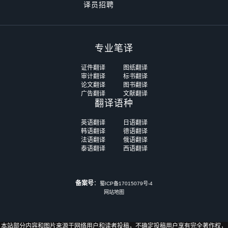
译员招聘
专业笔译
证件翻译
图纸翻译
审计翻译
标书翻译
论文翻译
图书翻译
广告翻译
文献翻译
翻译语种
英语翻译
日语翻译
韩语翻译
德语翻译
法语翻译
俄语翻译
泰语翻译
西语翻译
备案号
：
蜀ICP备17015079号-4
网站地图
本站部分内容和图片来源于网络用户和读者投稿，不确定投稿用户享有完全著作权，