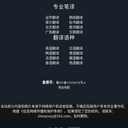
专业笔译
证件翻译
图纸翻译
审计翻译
标书翻译
论文翻译
图书翻译
广告翻译
文献翻译
翻译语种
英语翻译
日语翻译
韩语翻译
德语翻译
法语翻译
俄语翻译
泰语翻译
西语翻译
备案号
：
蜀ICP备17015079号-4
网站地图
本站部分内容和图片来源于网络用户和读者投稿，不确定投稿用户享有完全著作权，
根据《信息网络传播权保护条例》，如果侵犯了您的权利，请联系：
chinazxzy@163.com，及时删除。