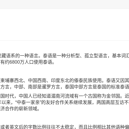
属于汉藏语系的一种语言。泰语是一种分析型、孤立型语言，基本
约6800万人口使用泰语。
、柬埔寨西北、中国西南、印度东北的傣泰民族使用。泰语又因
纳方言，中部、南部是暹罗方言，泰国中部方言是泰国的标准泰
时代，中国人已经知道湄南河流域有一个古国称为金邻国。近年来
8年以来，“中泰一家亲”的友好合作关系继续发展，两国高层互访
经济合作的崭新领域。
文或者英文后的字数比例往往不太稳定，而且比例相比其他语种