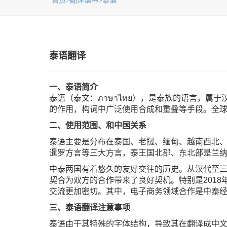
首页
>
翻译语种
>
泰语
泰语翻译
一、泰语简介
泰语（泰文：ภาษาไทย），是泰族的语言，
的作用，构词中广泛使用合成和重叠等手段。全球有
二、使用范围、和中国关系
泰语主要是分布在泰国、老挝、缅甸、越南西北
暹罗方言等三大方言，泰王国北部、东北部是兰
中泰两国有着悠久的友好交往的历史。从汉代至三国
契合为双方的合作带来了良好契机。特别是201
交流更加密切。其中，电子商务领域合作是中泰
三、泰语翻译注意事项
泰语由于其特殊的字体结构，导致其在翻译成中