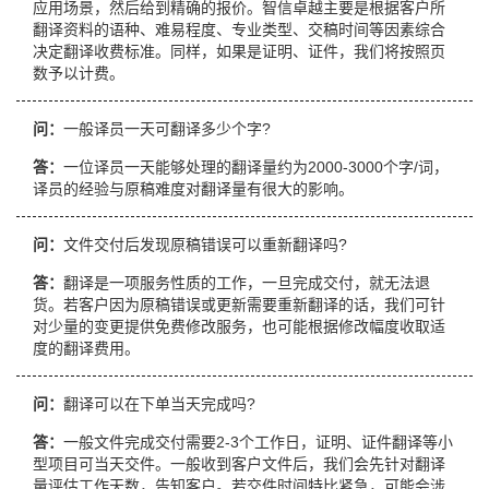
应用场景，然后给到精确的报价。智信卓越主要是根据客户所
翻译资料的语种、难易程度、专业类型、交稿时间等因素综合
决定翻译收费标准。同样，如果是证明、证件，我们将按照页
数予以计费。
问：
一般译员一天可翻译多少个字?
答：
一位译员一天能够处理的翻译量约为2000-3000个字/词，
译员的经验与原稿难度对翻译量有很大的影响。
问：
文件交付后发现原稿错误可以重新翻译吗?
答：
翻译是一项服务性质的工作，一旦完成交付，就无法退
货。若客户因为原稿错误或更新需要重新翻译的话，我们可针
对少量的变更提供免费修改服务，也可能根据修改幅度收取适
度的翻译费用。
问：
翻译可以在下单当天完成吗?
答：
一般文件完成交付需要2-3个工作日，证明、证件翻译等小
型项目可当天交件。一般收到客户文件后，我们会先针对翻译
量评估工作天数，告知客户。若交件时间特比紧急，可能会涉