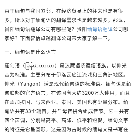
由于缅甸与我国紧邻，在经济贸易上的往来也是有很
多，所以对于缅甸语的翻译需求也是越来越多。那么，
贵阳缅甸语翻译公司有哪些呢？贵阳
缅甸语翻译
公司哪
家好？下面智信卓越翻译公司带大家了解一下。
一、缅甸语是什么语言
缅甸语（မြန်မာဘာသာ）属汉藏语系藏缅语族，以仰光
音为标准。主要分布于伊洛瓦底江流域和三角洲地区。
仰光（Yangon）话是现代缅甸语的标准语。缅甸语是缅
甸联邦的官方语言，在该国有大约3200万人使用，而且
在孟加拉国、马来西亚、泰国、美国也有少量分布。缅
甸语共有33个辅音，并与母音拼合组成音节。它一共有
四个声调，分别是高平、高降、低平和短促。缅甸文字
的特征是它呈圆形，这是因为古时候的缅甸文是书写在