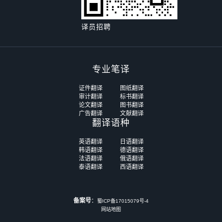
译员招聘
专业笔译
证件翻译
图纸翻译
审计翻译
标书翻译
论文翻译
图书翻译
广告翻译
文献翻译
翻译语种
英语翻译
日语翻译
韩语翻译
德语翻译
法语翻译
俄语翻译
泰语翻译
西语翻译
备案号
：
蜀ICP备17015079号-4
网站地图