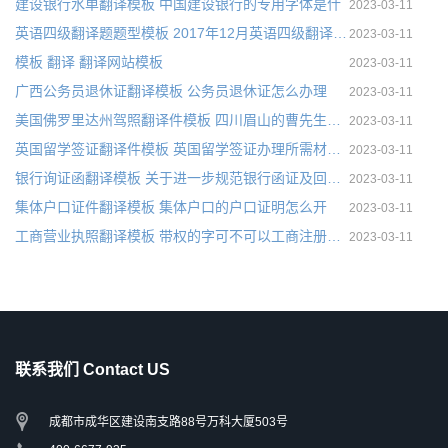
建设银行水单翻译模板 中国建设银行的专用字体是什
2023-03-11
英语四级翻译题题型模板 2017年12月英语四级翻译练习题库之网络购物
2023-03-11
模板 翻译 翻译网站模板
2023-03-11
广西公务员退休证翻译模板 公务员退休证怎么办理
2023-03-11
美国佛罗里达州驾照翻译件模板 四川眉山的曹先生在我处翻译了美国明尼苏达州驾照，现已成功将国外驾照换成国内驾照。
2023-03-11
英国留学签证翻译件模板 英国留学签证办理所需材料有哪些
2023-03-11
银行询证函翻译模板 关于进一步规范银行函证及回函工作的通知 财会[2016]13号
2023-03-11
集体户口证件翻译模板 集体户口的户口证明怎么开
2023-03-11
工商营业执照翻译模板 带权的字可不可以工商注册店名
2023-03-11
联系我们 Contact US
成都市成华区建设南支路88号万科大厦503号