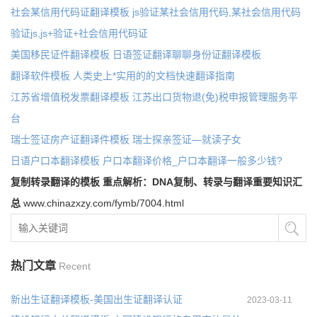
社会某信用代码证翻译模板 js验证某社会信用代码,某社会信用代码
验证js,js+验证+社会信用代码证
美国移民证件翻译模板 日语签证翻译聊聊身份证翻译模板
翻译软件模板 人类史上*实用的的文档快速翻译指南
江苏省增值税发票翻译模板 江苏出口货物退(免)税申报管理服务平
台
瑞士签证房产证翻译件模板 瑞士探亲签证—就读子女
日语户口本翻译模板 户口本翻译价格_户口本翻译一般多少钱?
复制转录翻译的模板 重点解析：DNA复制、转录与翻译重要知识汇
总
www.chinazxzy.com/fymb/7004.html
热门文章
Recent
新出生证翻译模板-美国出生证翻译认证
2023-03-11