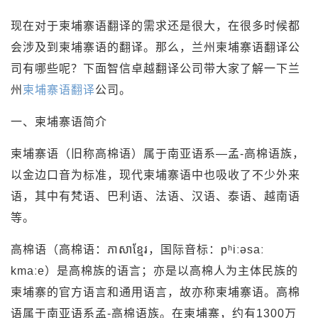
现在对于柬埔寨语翻译的需求还是很大，在很多时候都
会涉及到柬埔寨语的翻译。那么，兰州柬埔寨语翻译公
司有哪些呢？下面智信卓越翻译公司带大家了解一下兰
州
柬埔寨语翻译
公司。
一、柬埔寨语简介
柬埔寨语（旧称高棉语）属于南亚语系—孟-高棉语族，
以金边口音为标准，现代柬埔寨语中也吸收了不少外来
语，其中有梵语、巴利语、法语、汉语、泰语、越南语
等。
高棉语（高棉语：ភាសាខ្មែរ，国际音标：pʰiːəsaː
kmaːe）是高棉族的语言；亦是以高棉人为主体民族的
柬埔寨的官方语言和通用语言，故亦称柬埔寨语。高棉
语属于南亚语系孟-高棉语族。在柬埔寨，约有1300万