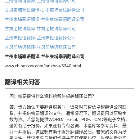
兰州缅甸语翻译-兰州缅甸语翻译公司
甘肃柬埔寨语翻译-甘肃柬埔寨语翻译公司
兰州柬埔寨语翻译-兰州柬埔寨语翻译公司
甘肃老挝语翻译-甘肃老挝语翻译公司
兰州老挝语翻译-兰州老挝语翻译公司
甘肃印地语翻译-甘肃印地语翻译公司
兰州柬埔寨语翻译-兰州柬埔寨语翻译公司
www.chinazxzy.com/lanzhou/5340.html
翻译相关问答
问：
需要提供什么资料给智信卓越翻译公司？
答：
贵方确认需要翻译服务时，请及时与智信卓越翻译公司联
系，并提供需要翻译的文件。通常情况下，翻译费用以原稿字
数为淮。若您能提供WORD、Excel、PDF、CAD等电子文档，
这将有助于报价。如果还有专有名词、术语库等参考资料，最
好一并提供，这些都有助于提升翻翻译品质。若您的文件为涉
密文件，建议事先与我们沟通并签订保密协议、以保护贵公司