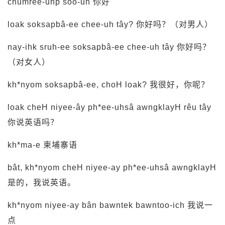
chumree-uhp soo-uh 你好
loak soksapbâ-ee chee-uh tây? 你好吗？（对男人）
nay-ihk sruh-ee soksapbâ-ee chee-uh tây 你好吗？
（对女人）
kh*nyom soksapbâ-ee, choH loak? 我很好，你呢？
loak cheH niyee-ây ph*ee-uhsâ awngklayH rêu tây
你说英语吗？
kh*ma-e 柬埔寨语
bât, kh*nyom cheH niyee-ay ph*ee-uhsâ awngklayH
是的，我说英语。
kh*nyom niyee-ay bân bawntek bawntoo-ich 我说一
点