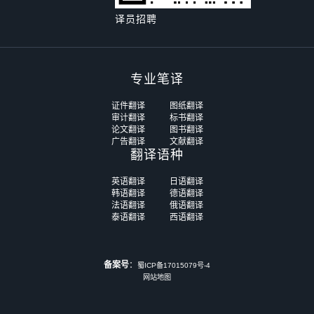
译员招聘
专业笔译
证件翻译
图纸翻译
审计翻译
标书翻译
论文翻译
图书翻译
广告翻译
文献翻译
翻译语种
英语翻译
日语翻译
韩语翻译
德语翻译
法语翻译
俄语翻译
泰语翻译
西语翻译
备案号
：
蜀ICP备17015079号-4
网站地图