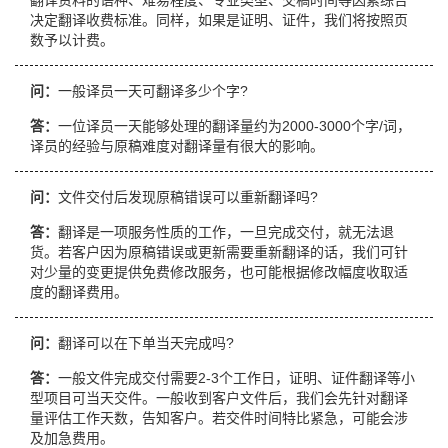
翻译资料的语种、难易程度、专业类型、交稿时间等因素综合
决定翻译收费标准。同样，如果是证明、证件，我们将按照页
数予以计费。
问：
一般译员一天可翻译多少个字?
答：
一位译员一天能够处理的翻译量约为2000-3000个字/词，
译员的经验与原稿难度对翻译量有很大的影响。
问：
文件交付后发现原稿错误可以重新翻译吗?
答：
翻译是一项服务性质的工作，一旦完成交付，就无法退
货。若客户因为原稿错误或更新需要重新翻译的话，我们可针
对少量的变更提供免费修改服务，也可能根据修改幅度收取适
度的翻译费用。
问：
翻译可以在下单当天完成吗?
答：
一般文件完成交付需要2-3个工作日，证明、证件翻译等小
型项目可当天交件。一般收到客户文件后，我们会先针对翻译
量评估工作天数，告知客户。若交件时间特比紧急，可能会涉
及加急费用。