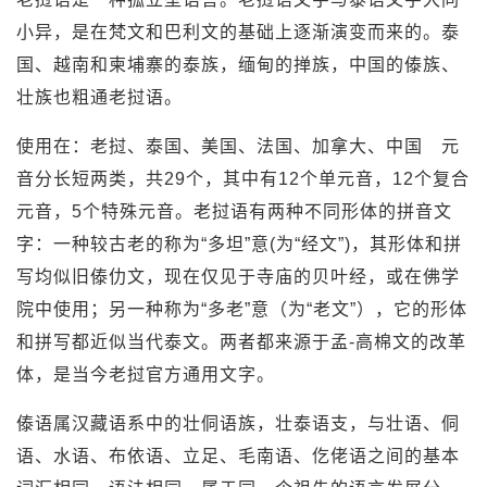
小异，是在梵文和巴利文的基础上逐渐演变而来的。泰
国、越南和柬埔寨的泰族，缅甸的掸族，中国的傣族、
壮族也粗通老挝语。
使用在：老挝、泰国、美国、法国、加拿大、中国 元
音分长短两类，共29个，其中有12个单元音，12个复合
元音，5个特殊元音。老挝语有两种不同形体的拼音文
字：一种较古老的称为“多坦”意(为“经文”)，其形体和拼
写均似旧傣仂文，现在仅见于寺庙的贝叶经，或在佛学
院中使用；另一种称为“多老”意（为“老文”），它的形体
和拼写都近似当代泰文。两者都来源于孟-高棉文的改革
体，是当今老挝官方通用文字。
傣语属汉藏语系中的壮侗语族，壮泰语支，与壮语、侗
语、水语、布依语、立足、毛南语、仡佬语之间的基本