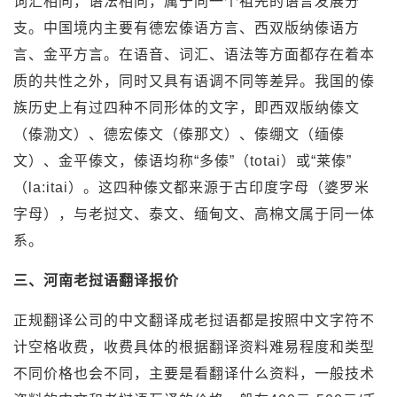
词汇相同，语法相同，属于同一个祖先的语言发展分
支。中国境内主要有德宏傣语方言、西双版纳傣语方
言、金平方言。在语音、词汇、语法等方面都存在着本
质的共性之外，同时又具有语调不同等差异。我国的傣
族历史上有过四种不同形体的文字，即西双版纳傣文
（傣泐文）、德宏傣文（傣那文）、傣绷文（缅傣
文）、金平傣文，傣语均称“多傣”（totai）或“莱傣”
（la:itai）。这四种傣文都来源于古印度字母（婆罗米
字母），与老挝文、泰文、缅甸文、高棉文属于同一体
系。
三、河南老挝语翻译报价
正规翻译公司的中文翻译成老挝语都是按照中文字符不
计空格收费，收费具体的根据翻译资料难易程度和类型
不同价格也会不同，主要是看翻译什么资料，一般技术