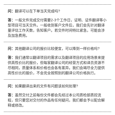
问：
翻译可以在下单当天完成吗?
答：
一般文件完成交付需要2-3个工作日，证明、证件翻译等小
型项目可当天交件。一般收到客户文件后，我们会先针对翻译
量评估工作天数，告知客户。若交件时间特比紧急，可能会涉
及加急费用。
问：
其他翻译公司的报价比较便宜，可以降到一样价格吗?
答：
我们通常以翻译项目的需求以及翻译项目的应用场景来提
供高性价比的报价，但每家翻译公司的经营方式和译员资源不
尽相同，质量体系和价格也会各有差异。我们会竭尽全力提供
高性价比的报价，不会完全按照别的翻译公司价格执行。
问：
如果翻译出来的文件有问题该如何处理?
答：
虽然交付之前每份文件都会先经过本公司质检部质控流
程，但只要您对交付的作品有任何疑问，我们都会予以配合解
释或修改。