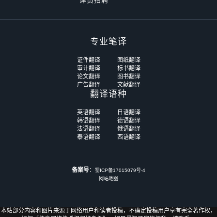
译员招聘
专业笔译
证件翻译
图纸翻译
审计翻译
标书翻译
论文翻译
图书翻译
广告翻译
文献翻译
翻译语种
英语翻译
日语翻译
韩语翻译
德语翻译
法语翻译
俄语翻译
泰语翻译
西语翻译
备案号
：
蜀ICP备17015079号-4
网站地图
本站部分内容和图片来源于网络用户和读者投稿，不确定投稿用户享有完全著作权，