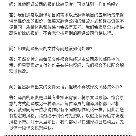
问：
其他翻译公司的报价比较便宜，可以降到一样价格吗?
答：
我们通常以翻译项目的需求以及翻译项目的应用场景来提
供高性价比的报价，但每家翻译公司的经营方式和译员资源不
尽相同，质量体系和价格也会各有差异。我们会竭尽全力提供
高性价比的报价，不会完全按照别的翻译公司价格执行。
问：
如果翻译出来的文件有问题该如何处理?
答：
虽然交付之前每份文件都会先经过本公司质检部质控流
程，但只要您对交付的作品有任何疑问，我们都会予以配合解
释或修改。
问：
虽然翻译出来的文件无误，但我不喜欢译文风格怎么办?
答：
译员的职责是以其专业知识背景，将原文以顺畅、符合原
意的方式翻译成另一种语言。每位译员的翻译风格都不尽相
同，就如同每一位小说作家有不同的写作风格一样。因此若您
有指定的风格，请务必于询价时先说明，以避免翻译后才发现
风格不符。对于大型项目，我们都可以在翻译项目启动后，先
提供一段译文供您确认。